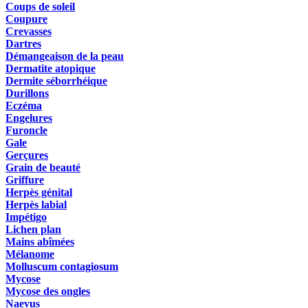
Coups de soleil
Coupure
Crevasses
Dartres
Démangeaison de la peau
Dermatite atopique
Dermite séborrhéique
Durillons
Eczéma
Engelures
Furoncle
Gale
Gerçures
Grain de beauté
Griffure
Herpès génital
Herpès labial
Impétigo
Lichen plan
Mains abîmées
Mélanome
Molluscum contagiosum
Mycose
Mycose des ongles
Naevus