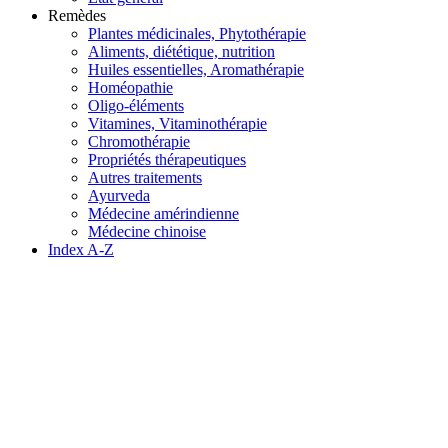
Remèdes
Plantes médicinales, Phytothérapie
Aliments, diététique, nutrition
Huiles essentielles, Aromathérapie
Homéopathie
Oligo-éléments
Vitamines, Vitaminothérapie
Chromothérapie
Propriétés thérapeutiques
Autres traitements
Ayurveda
Médecine amérindienne
Médecine chinoise
Index A-Z