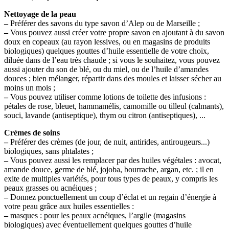
Nettoyage de la peau
–
Préférer des savons du type savon d’Alep ou de Marseille ;
–
Vous pouvez aussi créer votre propre savon en ajoutant à du savon
doux en copeaux (au rayon lessives, ou en magasins de produits
biologiques) quelques gouttes d’huile essentielle de votre choix,
diluée dans de l’eau très chaude ; si vous le souhaitez, vous pouvez
aussi ajouter du son de blé, ou du miel, ou de l’huile d’amandes
douces ; bien mélanger, répartir dans des moules et laisser sécher au
moins un mois ;
–
Vous pouvez utiliser comme lotions de toilette des infusions :
pétales de rose, bleuet, hammamélis, camomille ou tilleul (calmants),
souci, lavande (antiseptique), thym ou citron (antiseptiques), ...
Crèmes de soins
–
Préférer des crèmes (de jour, de nuit, antirides, antirougeurs...)
biologiques, sans phtalates ;
–
Vous pouvez aussi les remplacer par des huiles végétales : avocat,
amande douce, germe de blé, jojoba, bourrache, argan, etc. ; il en
exite de multiples variétés, pour tous types de peaux, y compris les
peaux grasses ou acnéiques ;
–
Donnez ponctuellement un coup d’éclat et un regain d’énergie à
votre peau grâce aux huiles essentielles :
–
masques : pour les peaux acnéiques, l’argile (magasins
biologiques) avec éventuellement quelques gouttes d’huile