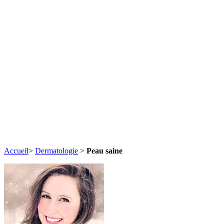
Accueil
>
Dermatologie
>
Peau saine