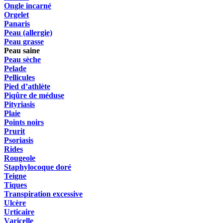
Ongle incarné
Orgelet
Panaris
Peau (allergie)
Peau grasse
Peau saine
Peau sèche
Pelade
Pellicules
Pied d’athlète
Piqûre de méduse
Pityriasis
Plaie
Points noirs
Prurit
Psoriasis
Rides
Rougeole
Staphylocoque doré
Teigne
Tiques
Transpiration excessive
Ulcère
Urticaire
Varicelle