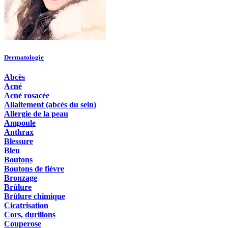
Dermatologie
Abcès
Acné
Acné rosacée
Allaitement (abcès du sein)
Allergie de la peau
Ampoule
Anthrax
Blessure
Bleu
Boutons
Boutons de fièvre
Bronzage
Brûlure
Brûlure chimique
Cicatrisation
Cors, durillons
Couperose