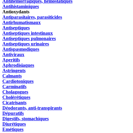
Antihémorragiques, hémostatiques
Antihistaminiques
Antioxydants
Antiparasitaires, parasiticides
Antirhumatismaux
Antiseptiques
Antiseptiques intestinaux
Antiseptiques pulmonaires
Antiseptiques urinaires
Antispasmodiques
Antiviraux
Aperitifs
Aphrodisiaques
Astringents
Calmants
Cardiotoniques
Carminatifs
Cholagogues
Cholérétiques
Cicatrisants
Déodorants, anti-transpirants
Dépuratifs
Digestifs, stomachiques
Diurétiques
Emétiques