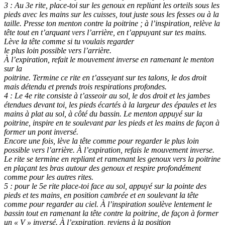
3 : Au 3e rite, place-toi sur les genoux en repliant les orteils sous les
pieds avec les mains sur les cuisses, tout juste sous les fesses ou à la
taille. Presse ton menton contre la poitrine ; à l’inspiration, relève la
tête tout en t’arquant vers l’arrière, en t’appuyant sur tes mains.
Lève la tête comme si tu voulais regarder
le plus loin possible vers l’arrière.
À l’expiration, refait le mouvement inverse en ramenant le menton
sur la
poitrine. Termine ce rite en t’asseyant sur tes talons, le dos droit
mais détendu et prends trois respirations profondes.
4 : Le 4e rite consiste à t’asseoir au sol, le dos droit et les jambes
étendues devant toi, les pieds écartés à la largeur des épaules et les
mains à plat au sol, à côté du bassin. Le menton appuyé sur la
poitrine, inspire en te soulevant par les pieds et les mains de façon à
former un pont inversé.
Encore une fois, lève la tête comme pour regarder le plus loin
possible vers l’arrière. À l’expiration, refais le mouvement inverse.
Le rite se termine en repliant et ramenant les genoux vers la poitrine
en plaçant tes bras autour des genoux et respire profondément
comme pour les autres rites.
5 : pour le 5e rite place-toi face au sol, appuyé sur la pointe des
pieds et tes mains, en position cambrée et en soulevant la tête
comme pour regarder au ciel. À l’inspiration soulève lentement le
bassin tout en ramenant la tête contre la poitrine, de façon à former
un « V » inversé. À l’expiration, reviens à la position