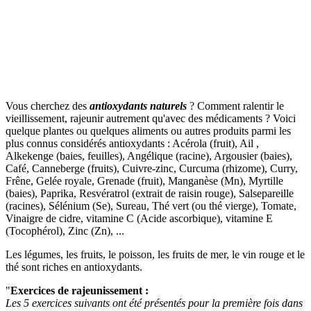
Vous cherchez des
antioxydants naturels
? Comment ralentir le
vieillissement, rajeunir autrement qu'avec des médicaments ? Voici
quelque plantes ou quelques aliments ou autres produits parmi les
plus connus considérés antioxydants : Acérola (fruit), Ail ,
Alkekenge (baies, feuilles), Angélique (racine), Argousier (baies),
Café, Canneberge (fruits), Cuivre-zinc, Curcuma (rhizome), Curry,
Frêne, Gelée royale, Grenade (fruit), Manganèse (Mn), Myrtille
(baies), Paprika, Resvératrol (extrait de raisin rouge), Salsepareille
(racines), Sélénium (Se), Sureau, Thé vert (ou thé vierge), Tomate,
Vinaigre de cidre, vitamine C (Acide ascorbique), vitamine E
(Tocophérol), Zinc (Zn), ...
Les légumes, les fruits, le poisson, les fruits de mer, le vin rouge et le
thé sont riches en antioxydants.
"
Exercices de rajeunissement :
Les 5 exercices suivants ont été présentés pour la première fois dans