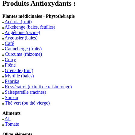
Produits
Antioxydants
:
Plantes médicinales - Phytothérapie
Acérola (fruit)
Alkekenge (baies, feuilles)
Angélique (racine)
Argousier (baies)
Café
Canneberge (fruits)
Curcuma (rhizome)
Curry
Frêne
Grenade (fruit)
Myrtille (baies)
Paprika
Resvératrol (extrait de raisin rouge)
Salsepareille (racines)
Sureau
Thé vert (ou thé vierge)
Aliments
Ail
Tomate
Oligo-éléments