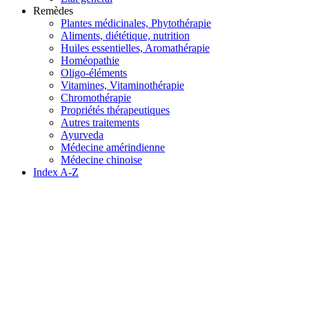
Remèdes
Plantes médicinales, Phytothérapie
Aliments, diététique, nutrition
Huiles essentielles, Aromathérapie
Homéopathie
Oligo-éléments
Vitamines, Vitaminothérapie
Chromothérapie
Propriétés thérapeutiques
Autres traitements
Ayurveda
Médecine amérindienne
Médecine chinoise
Index A-Z