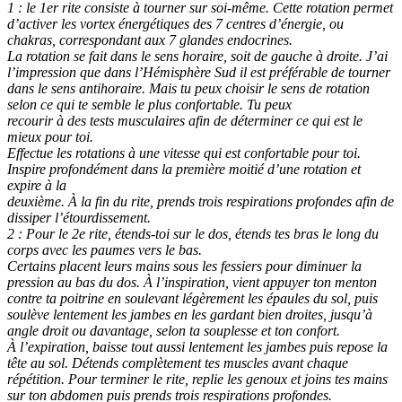
1 : le 1er rite consiste à tourner sur soi-même. Cette rotation permet
d’activer les vortex énergétiques des 7 centres d’énergie, ou
chakras, correspondant aux 7 glandes endocrines.
La rotation se fait dans le sens horaire, soit de gauche à droite. J’ai
l’impression que dans l’Hémisphère Sud il est préférable de tourner
dans le sens antihoraire. Mais tu peux choisir le sens de rotation
selon ce qui te semble le plus confortable. Tu peux
recourir à des tests musculaires afin de déterminer ce qui est le
mieux pour toi.
Effectue les rotations à une vitesse qui est confortable pour toi.
Inspire profondément dans la première moitié d’une rotation et
expire à la
deuxième. À la fin du rite, prends trois respirations profondes afin de
dissiper l’étourdissement.
2 : Pour le 2e rite, étends-toi sur le dos, étends tes bras le long du
corps avec les paumes vers le bas.
Certains placent leurs mains sous les fessiers pour diminuer la
pression au bas du dos. À l’inspiration, vient appuyer ton menton
contre ta poitrine en soulevant légèrement les épaules du sol, puis
soulève lentement les jambes en les gardant bien droites, jusqu’à
angle droit ou davantage, selon ta souplesse et ton confort.
À l’expiration, baisse tout aussi lentement les jambes puis repose la
tête au sol. Détends complètement tes muscles avant chaque
répétition. Pour terminer le rite, replie les genoux et joins tes mains
sur ton abdomen puis prends trois respirations profondes.