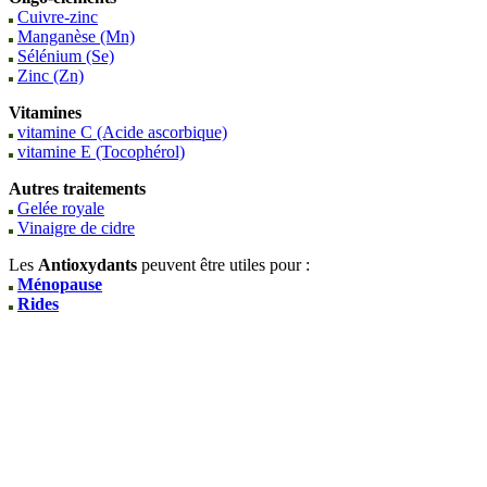
Cuivre-zinc
Manganèse (Mn)
Sélénium (Se)
Zinc (Zn)
Vitamines
vitamine C (Acide ascorbique)
vitamine E (Tocophérol)
Autres traitements
Gelée royale
Vinaigre de cidre
Les
Antioxydants
peuvent être utiles pour :
Ménopause
Rides