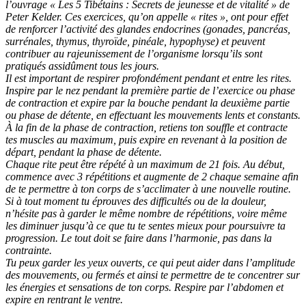
l’ouvrage « Les 5 Tibétains : Secrets de jeunesse et de vitalité » de
Peter Kelder. Ces exercices, qu’on appelle « rites », ont pour effet
de renforcer l’activité des glandes endocrines (gonades, pancréas,
surrénales, thymus, thyroïde, pinéale, hypophyse) et peuvent
contribuer au rajeunissement de l’organisme lorsqu’ils sont
pratiqués assidûment tous les jours.
Il est important de respirer profondément pendant et entre les rites.
Inspire par le nez pendant la première partie de l’exercice ou phase
de contraction et expire par la bouche pendant la deuxième partie
ou phase de détente, en effectuant les mouvements lents et constants.
À la fin de la phase de contraction, retiens ton souffle et contracte
tes muscles au maximum, puis expire en revenant à la position de
départ, pendant la phase de détente.
Chaque rite peut être répété à un maximum de 21 fois. Au début,
commence avec 3 répétitions et augmente de 2 chaque semaine afin
de te permettre à ton corps de s’acclimater à une nouvelle routine.
Si à tout moment tu éprouves des difficultés ou de la douleur,
n’hésite pas à garder le même nombre de répétitions, voire même
les diminuer jusqu’à ce que tu te sentes mieux pour poursuivre ta
progression. Le tout doit se faire dans l’harmonie, pas dans la
contrainte.
Tu peux garder les yeux ouverts, ce qui peut aider dans l’amplitude
des mouvements, ou fermés et ainsi te permettre de te concentrer sur
les énergies et sensations de ton corps. Respire par l’abdomen et
expire en rentrant le ventre.