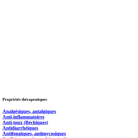
Propriétés thérapeutiques
Analgésiques, antalgiques
Anti-inflammatoires
Anti-toux (Béchiques)
Antidiarrhéiques
Antifongiques, antimycosiques