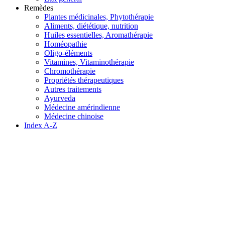
Remèdes
Plantes médicinales, Phytothérapie
Aliments, diététique, nutrition
Huiles essentielles, Aromathérapie
Homéopathie
Oligo-éléments
Vitamines, Vitaminothérapie
Chromothérapie
Propriétés thérapeutiques
Autres traitements
Ayurveda
Médecine amérindienne
Médecine chinoise
Index A-Z