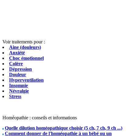
Voir traitements pour :
Aine (douleurs)
Anxiété
Choc émotionnel
Colère
Dépression
Douleur
Hyperventilation
Insomnie
Névralgie
Stress
Homéopathie : conseils et informations
Quelle dilution homéopathique choisir (5 ch, 7 ch, 9 ch ...)
Comment donner de l'homéopathie à un bébé ou un