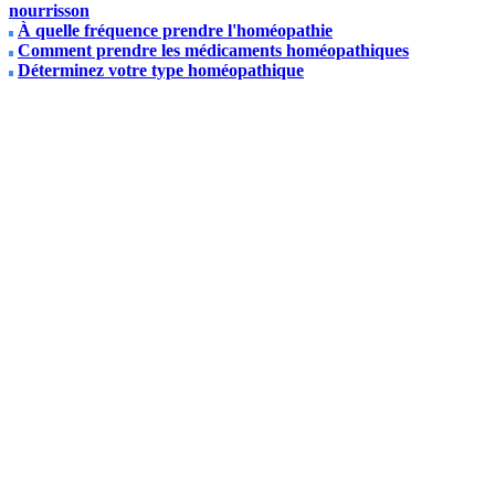
nourrisson
À quelle fréquence prendre l'homéopathie
Comment prendre les médicaments homéopathiques
Déterminez votre type homéopathique