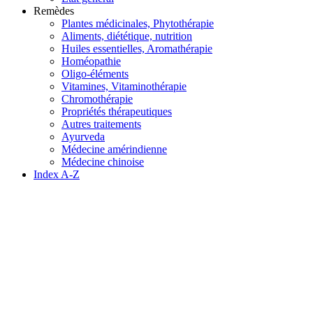
Remèdes
Plantes médicinales, Phytothérapie
Aliments, diététique, nutrition
Huiles essentielles, Aromathérapie
Homéopathie
Oligo-éléments
Vitamines, Vitaminothérapie
Chromothérapie
Propriétés thérapeutiques
Autres traitements
Ayurveda
Médecine amérindienne
Médecine chinoise
Index A-Z