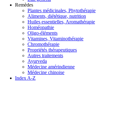
Remèdes
Plantes médicinales, Phytothérapie
Aliments, diététique, nutrition
Huiles essentielles, Aromathérapie
Homéopathie
Oligo-éléments
Vitamines, Vitaminothérapie
Chromothérapie
Propriétés thérapeutiques
Autres traitements
Ayurveda
Médecine amérindienne
Médecine chinoise
Index A-Z