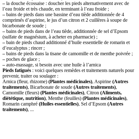
–
la douche écossaise : doucher les pieds alternativement avec de
l’eau froide et très chaude, en terminant à l’eau froide ;
–
bains de pieds dans une bassine d’eau tiède additionnée de 4
comprimés d’aspirine, le jus d’un citron et 2 cuillères à soupe de
bicarbonate de soude ;
–
bains de pieds dans de l’eau tiède, additionnée de sel d’Epsom
(sulfate de magnésium, à acheter en pharmacie) ;
–
bain de pieds chaud additionné d’huile essentielle de romarin et
d’eucalyptus ; rincer ;
–
bains de pieds dans la tisane de camomille et de menthe poivrée ;
–
poches de glace ;
–
auto-massage, si besoin avec une huile à l’arnica
Pieds fatigués
: voici quelques remèdes et traitements naturels pour
prevenir, traiter ou soulager :
Arnica (fleur, rhizome)
(Plantes médicinales)
, Aspirine
(Autres
traitements)
, Bicarbonate de soude
(Autres traitements)
,
Camomille (fleurs)
(Plantes médicinales)
, Citron
(Aliments,
diététique, nutrition)
, Menthe (feuilles)
(Plantes médicinales)
,
Romarin camphré
(Huiles essentielles)
, Sel d’Epsom
(Autres
traitements)
, ...