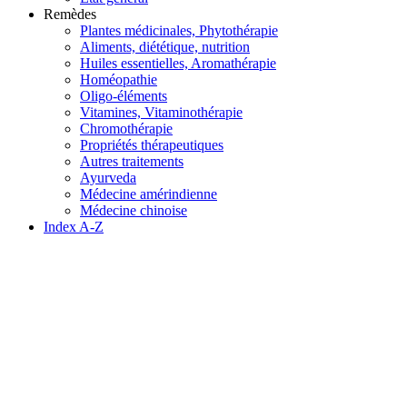
Remèdes
Plantes médicinales, Phytothérapie
Aliments, diététique, nutrition
Huiles essentielles, Aromathérapie
Homéopathie
Oligo-éléments
Vitamines, Vitaminothérapie
Chromothérapie
Propriétés thérapeutiques
Autres traitements
Ayurveda
Médecine amérindienne
Médecine chinoise
Index A-Z