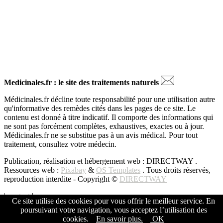
Medicinales.fr : le site des traitements naturels
Médicinales.fr décline toute responsabilité pour une utilisation autre
qu'informative des remèdes cités dans les pages de ce site. Le
contenu est donné à titre indicatif. Il comporte des informations qui
ne sont pas forcément complètes, exhaustives, exactes ou à jour.
Médicinales.fr ne se substitue pas à un avis médical. Pour tout
traitement, consultez votre médecin.
Publication, réalisation et hébergement web : DIRECTWAY .
Ressources web :
Pixabay
&
OS Templates
. Tous droits réservés,
reproduction interdite - Copyright ©
DIRECTWAY
|
contact
|
Ce site utilise des cookies pour vous offrir le meilleur service. En
poursuivant votre navigation, vous acceptez l’utilisation des
Copyright © All Rights Reserved -
DIRECTWAY
cookies.
En savoir plus.
OK