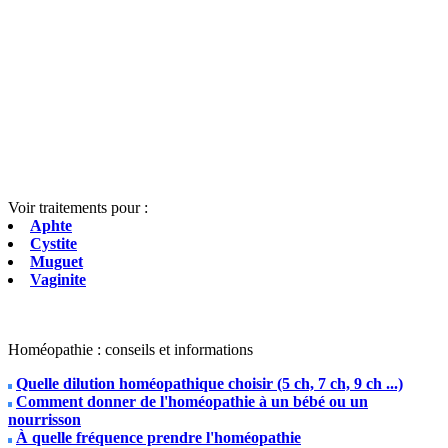
Voir traitements pour :
Aphte
Cystite
Muguet
Vaginite
Homéopathie : conseils et informations
Quelle dilution homéopathique choisir (5 ch, 7 ch, 9 ch ...)
Comment donner de l'homéopathie à un bébé ou un
nourrisson
À quelle fréquence prendre l'homéopathie