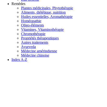
Remèdes
Plantes médicinales, Phytothérapie
Aliments, diététique, nutrition
Huiles essentielles, Aromathérapie
Homéopathie
Oligo-éléments
Vitamines, Vitaminothérapie
Chromothérapie
Propriétés thérapeutiques
Autres traitements
Ayurveda
Médecine amérindienne
Médecine chinoise
Index A-Z