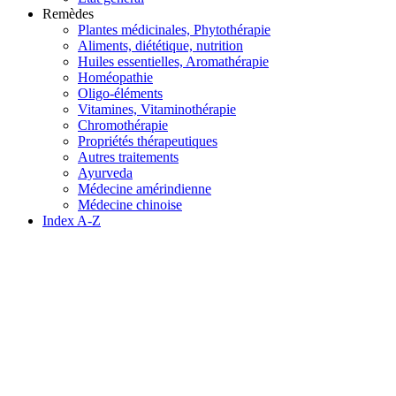
Remèdes
Plantes médicinales, Phytothérapie
Aliments, diététique, nutrition
Huiles essentielles, Aromathérapie
Homéopathie
Oligo-éléments
Vitamines, Vitaminothérapie
Chromothérapie
Propriétés thérapeutiques
Autres traitements
Ayurveda
Médecine amérindienne
Médecine chinoise
Index A-Z