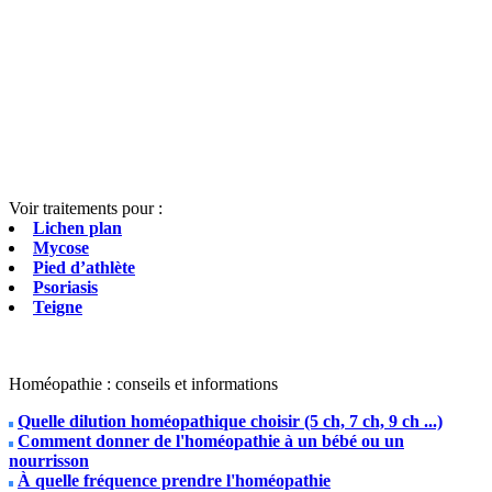
Voir traitements pour :
Lichen plan
Mycose
Pied d’athlète
Psoriasis
Teigne
Homéopathie : conseils et informations
Quelle dilution homéopathique choisir (5 ch, 7 ch, 9 ch ...)
Comment donner de l'homéopathie à un bébé ou un
nourrisson
À quelle fréquence prendre l'homéopathie