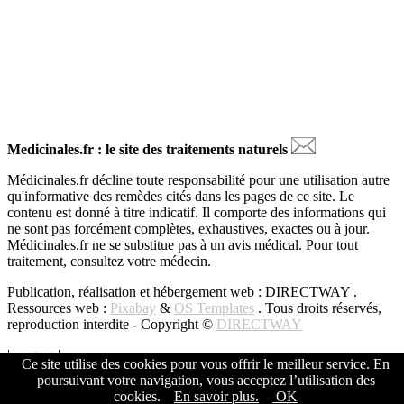
Medicinales.fr : le site des traitements naturels
Médicinales.fr décline toute responsabilité pour une utilisation autre
qu'informative des remèdes cités dans les pages de ce site. Le
contenu est donné à titre indicatif. Il comporte des informations qui
ne sont pas forcément complètes, exhaustives, exactes ou à jour.
Médicinales.fr ne se substitue pas à un avis médical. Pour tout
traitement, consultez votre médecin.
Publication, réalisation et hébergement web : DIRECTWAY .
Ressources web :
Pixabay
&
OS Templates
. Tous droits réservés,
reproduction interdite - Copyright ©
DIRECTWAY
|
contact
|
Ce site utilise des cookies pour vous offrir le meilleur service. En
poursuivant votre navigation, vous acceptez l’utilisation des
Copyright © All Rights Reserved -
DIRECTWAY
cookies.
En savoir plus.
OK