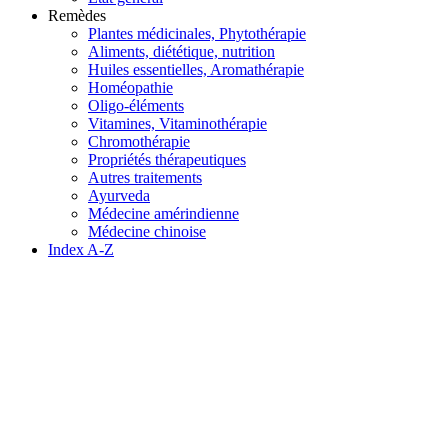
Remèdes
Plantes médicinales, Phytothérapie
Aliments, diététique, nutrition
Huiles essentielles, Aromathérapie
Homéopathie
Oligo-éléments
Vitamines, Vitaminothérapie
Chromothérapie
Propriétés thérapeutiques
Autres traitements
Ayurveda
Médecine amérindienne
Médecine chinoise
Index A-Z