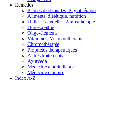
Remèdes
Plantes médicinales, Phytothérapie
Aliments, diététique, nutrition
Huiles essentielles, Aromathérapie
Homéopathie
Oligo-éléments
Vitamines, Vitaminothérapie
Chromothérapie
Propriétés thérapeutiques
Autres traitements
Ayurveda
Médecine amérindienne
Médecine chinoise
Index A-Z