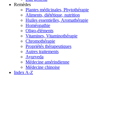
Remèdes
Plantes médicinales, Phytothérapie
Aliments, diététique, nutrition
Huiles essentielles, Aromathérapie
Homéopathie
Oligo-éléments
Vitamines, Vitaminothérapie
Chromothérapie
Propriétés thérapeutiques
Autres traitements
Ayurveda
Médecine amérindienne
Médecine chinoise
Index A-Z