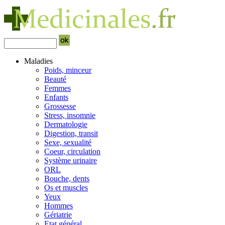
Maladies
Poids, minceur
Beauté
Femmes
Enfants
Grossesse
Stress, insomnie
Dermatologie
Digestion, transit
Sexe, sexualité
Coeur, circulation
Système urinaire
ORL
Bouche, dents
Os et muscles
Yeux
Hommes
Gériatrie
Etat général