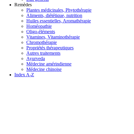
Remèdes
Plantes médicinales, Phytothérapie
Aliments, diététique, nutrition
Huiles essentielles, Aromathérapie
Homéopathie
Oligo-éléments
Vitamines, Vitaminothérapie
Chromothérapie
Propriétés thérapeutiques
Autres traitements
Ayurveda
Médecine amérindienne
Médecine chinoise
Index A-Z