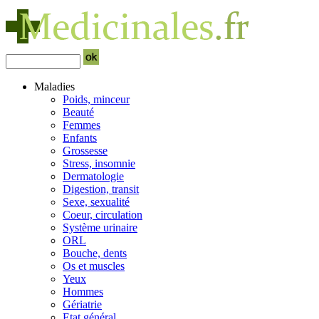
Maladies
Poids, minceur
Beauté
Femmes
Enfants
Grossesse
Stress, insomnie
Dermatologie
Digestion, transit
Sexe, sexualité
Coeur, circulation
Système urinaire
ORL
Bouche, dents
Os et muscles
Yeux
Hommes
Gériatrie
Etat général