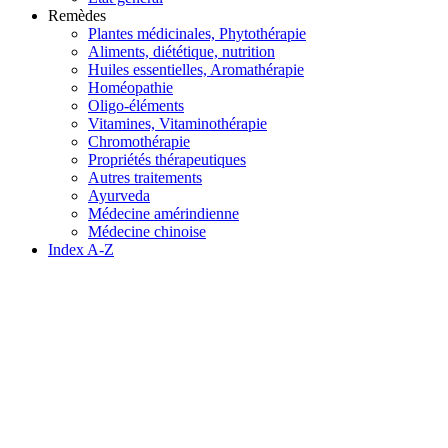
Remèdes
Plantes médicinales, Phytothérapie
Aliments, diététique, nutrition
Huiles essentielles, Aromathérapie
Homéopathie
Oligo-éléments
Vitamines, Vitaminothérapie
Chromothérapie
Propriétés thérapeutiques
Autres traitements
Ayurveda
Médecine amérindienne
Médecine chinoise
Index A-Z