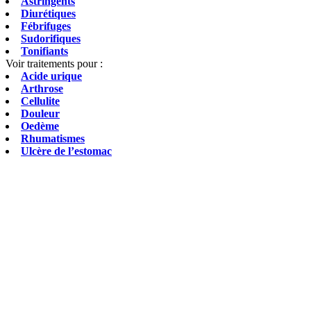
Astringents
Diurétiques
Fébrifuges
Sudorifiques
Tonifiants
Voir traitements pour :
Acide urique
Arthrose
Cellulite
Douleur
Oedème
Rhumatismes
Ulcère de l’estomac