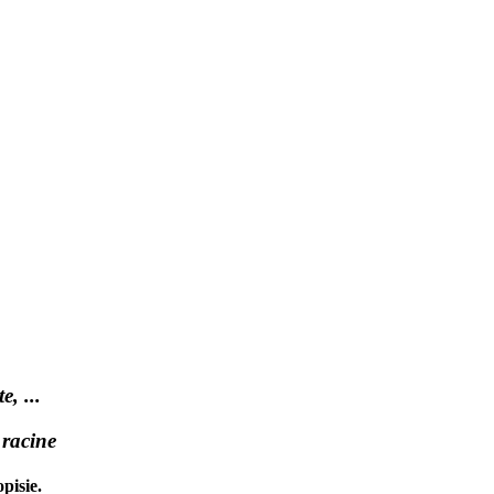
, ...
t racine
pisie.