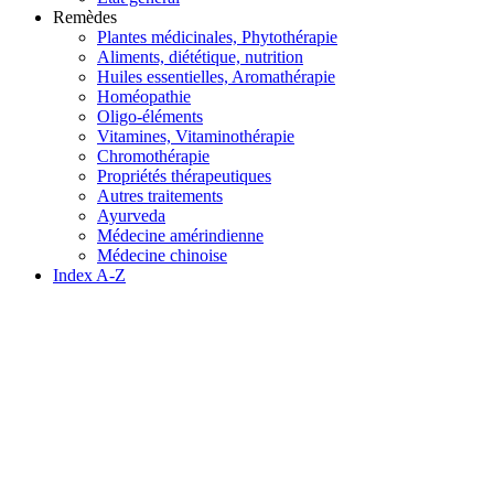
Remèdes
Plantes médicinales, Phytothérapie
Aliments, diététique, nutrition
Huiles essentielles, Aromathérapie
Homéopathie
Oligo-éléments
Vitamines, Vitaminothérapie
Chromothérapie
Propriétés thérapeutiques
Autres traitements
Ayurveda
Médecine amérindienne
Médecine chinoise
Index A-Z