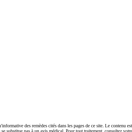
u'informative des remèdes cités dans les pages de ce site. Le contenu est
 se substitue pas à un avis médical. Pour tout traitement, consultez vot