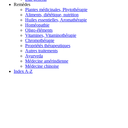
Remèdes
Plantes médicinales, Phytothérapie
Aliments, diététique, nutrition
Huiles essentielles, Aromathérapie
Homéopathie
Oligo-éléments
Vitamines, Vitaminothérapie
Chromothérapie
Propriétés thérapeutiques
Autres traitements
Ayurveda
Médecine amérindienne
Médecine chinoise
Index A-Z