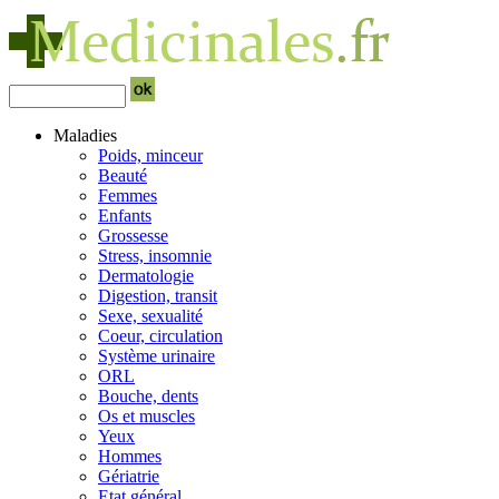
Maladies
Poids, minceur
Beauté
Femmes
Enfants
Grossesse
Stress, insomnie
Dermatologie
Digestion, transit
Sexe, sexualité
Coeur, circulation
Système urinaire
ORL
Bouche, dents
Os et muscles
Yeux
Hommes
Gériatrie
Etat général