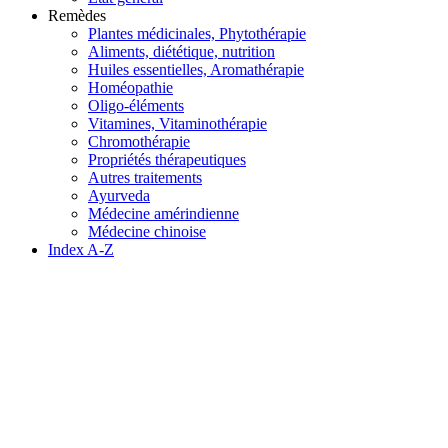
Remèdes
Plantes médicinales, Phytothérapie
Aliments, diététique, nutrition
Huiles essentielles, Aromathérapie
Homéopathie
Oligo-éléments
Vitamines, Vitaminothérapie
Chromothérapie
Propriétés thérapeutiques
Autres traitements
Ayurveda
Médecine amérindienne
Médecine chinoise
Index A-Z